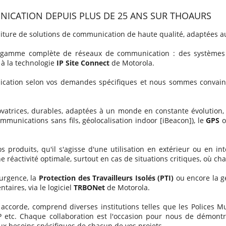
NICATION DEPUIS PLUS DE 25 ANS SUR THOAURS
niture de solutions de communication de haute qualité, adaptées au
e gamme complète de réseaux de communication : des systèmes 
 à la technologie
IP Site Connect
de Motorola.
ation selon vos demandes spécifiques et nous sommes convaincu
vatrices, durables, adaptées à un monde en constante évolution, 
mmunications sans fils, géolocalisation indoor [iBeacon]), le
GPS
o
os produits, qu'il s'agisse d'une utilisation en extérieur ou en 
e réactivité optimale, surtout en cas de situations critiques, où c
urgence, la
Protection des Travailleurs Isolés (PTI)
ou encore la ge
aires, via le logiciel
TRBONet
de Motorola.
 accorde, comprend diverses institutions telles que les Polices Mu
 etc. Chaque collaboration est l'occasion pour nous de démontre
x besoins spécifiques de chacun de vos projets.