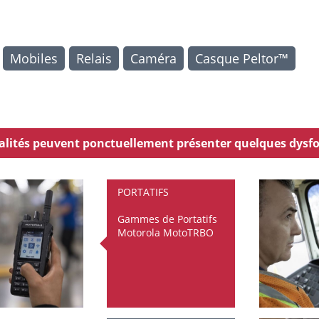
Mobiles
Relais
Caméra
Casque Peltor™
nnalités peuvent ponctuellement présenter quelques dysf
PORTATIFS
Gammes de Portatifs
Motorola MotoTRBO