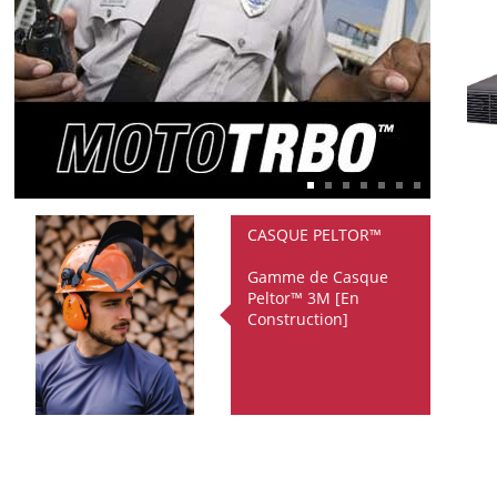
CASQUE PELTOR™
Gamme de Casque
Peltor™ 3M [En
Construction]