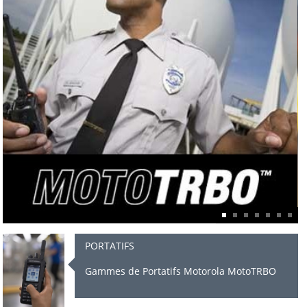
NOS GAMMES DE PRODUITS MOTOROLA
PORTATIFS
Gammes de Portatifs Motorola MotoTRBO