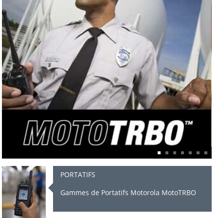
NOS GAMMES DE PRODUITS MOTOROLA
PORTATIFS
Gammes de Portatifs Motorola MotoTRBO