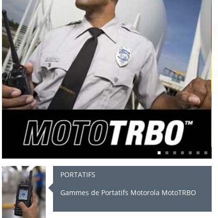
NOS GAMMES DE PRODUITS MOTOROLA
PORTATIFS
Gammes de Portatifs Motorola MotoTRBO