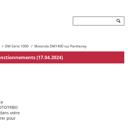
Rechercher
>
DM Série 1000
/
Motorola DM1400 sur Parthenay
onctionnements (17.04.2024)
la
 MOTOTRBO
 dans votre
rer pour