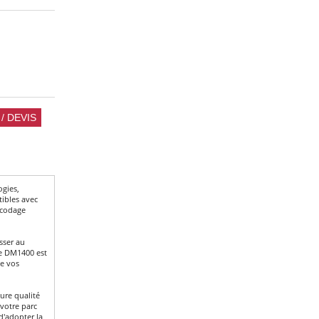
ogies,
ibles avec
écodage
sser au
Le DM1400 est
de vos
ure qualité
 votre parc
d'adopter la