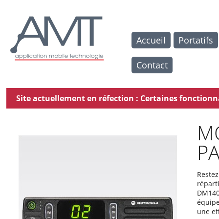
Accueil
Portatifs
Contact
Site actuellement en réfection : Certaines fonctio
M
P
Restez
répart
DM1400
équipe
une ef