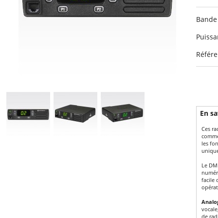
Bande
Puiss
Référe
En sa
Ces ra
comme 
les fo
unique
Le DM1
numéri
facile
opérat
Analo
vocale
de rad