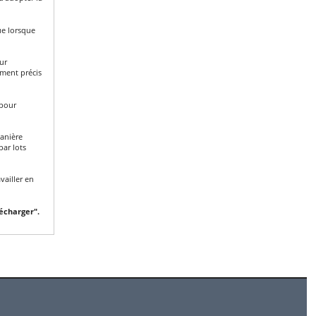
ue lorsque
ur
ment précis
 pour
anière
par lots
vailler en
lécharger".