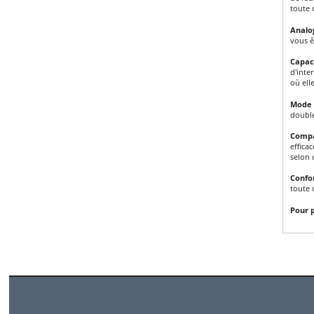
toute 
Analo
vous ê
Capac
d'inte
où ell
Mode 
double
Compa
effica
selon 
Confo
toute 
Pour p