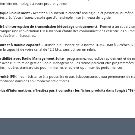
dernière technologie à votre propre rythme.
gique uniquement
- Achetez aujourd'hui la capacité analogique et passez au numériq
tes prêt. Vous n'aurez besoin que d'une simple mise à niveau de logiciel.
ité d'interruption de transmission (décodage uniquement)
- Permet à un supervise
rrompre une conversation DM1600 pour établir des communications essentielles au mo
es s'avèrent nécessaires.
direct à double capacité
- Utilisez la puissance de la norme TDMA DMR à 2 créneaux
r la capacité de votre canal de 12,5 kHz, sans utiliser un relais.
tibilité avec Radio Management Suite
- programmez vos radios rapidement et de m
ce avec l'utilitaire de gestion Radio Management. Les radios peuvent être programmées 
des modèles standardisés pour limiter les erreurs et optimiser les performances.
rmité IP54
- leur résistance à la poussière et aux éclaboussures d'eau permettent de tra
confiance dans des environnements difficiles.
lus di'informations, n'hesitez pas à consulter les fiches produits dans l'onglet "Té