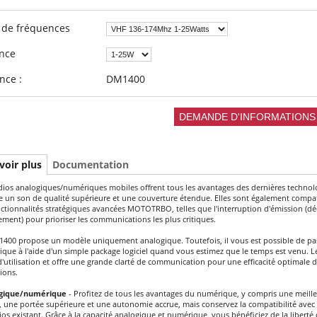
 de fréquences
ance
nce :
DM1400
voir plus
Documentation
dios analogiques/numériques mobiles offrent tous les avantages des dernières technol
un son de qualité supérieure et une couverture étendue. Elles sont également compat
nctionnalités stratégiques avancées MOTOTRBO, telles que l'interruption d'émission (d
ment) pour prioriser les communications les plus critiques.
400 propose un modèle uniquement analogique. Toutefois, il vous est possible de pa
que à l'aide d'un simple package logiciel quand vous estimez que le temps est venu. 
 d'utilisation et offre une grande clarté de communication pour une efficacité optimale 
ions.
gique/numérique
- Profitez de tous les avantages du numérique, y compris une meille
, une portée supérieure et une autonomie accrue, mais conservez la compatibilité avec
ios existant. Grâce à la capacité analogique et numérique, vous bénéficiez de la liberté 